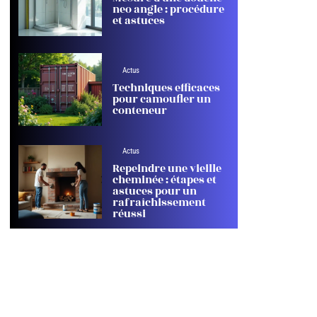
neo angle : procédure
et astuces
Actus
Techniques efficaces
pour camoufler un
conteneur
Actus
Repeindre une vieille
cheminée : étapes et
astuces pour un
rafraîchissement
réussi