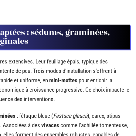
aptées : sédums, graminées,
iginales
res extensives. Leur feuillage épais, typique des
ntente de peu. Trois modes d’installation s’offrent à
apide et uniforme, en
mini-mottes
pour enrichir la
conomique à croissance progressive. Ce choix impacte le
équence des interventions.
minées
: fétuque bleue (
Festuca glauca
), carex, stipas
s. Associées à des
vivaces
comme l’achillée tomenteuse,
m, elles forment des ensembles robustes, capables de