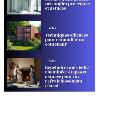
neo angle : procédure
et astuces
Actus
Techniques efficaces
pour camoufler un
conteneur
Actus
Repeindre une vieille
cheminée : étapes et
astuces pour un
rafraîchissement
réussi