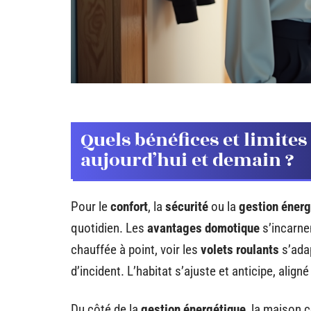
Quels bénéfices et limit
aujourd’hui et demain ?
Pour le
confort
, la
sécurité
ou la
gestion énerg
quotidien. Les
avantages domotique
s’incarne
chauffée à point, voir les
volets roulants
s’adap
d’incident. L’habitat s’ajuste et anticipe, alig
Du côté de la
gestion énergétique
, la maison 