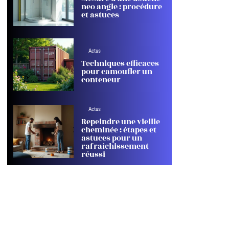
neo angle : procédure
et astuces
Actus
Techniques efficaces
pour camoufler un
conteneur
Actus
Repeindre une vieille
cheminée : étapes et
astuces pour un
rafraîchissement
réussi