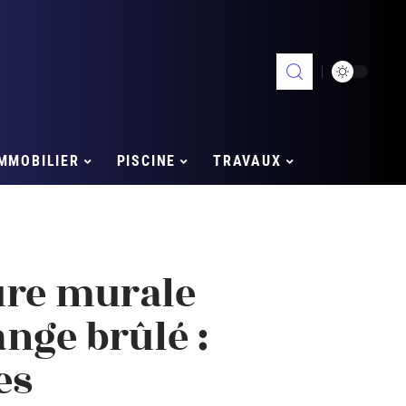
MMOBILIER
PISCINE
TRAVAUX
ure murale
ange brûlé :
es