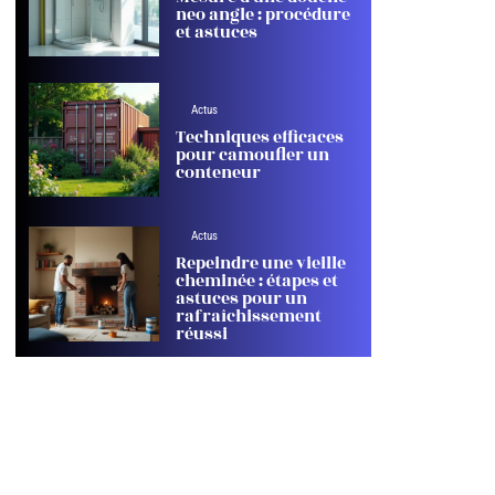
neo angle : procédure
et astuces
Actus
Techniques efficaces
pour camoufler un
conteneur
Actus
Repeindre une vieille
cheminée : étapes et
astuces pour un
rafraîchissement
réussi