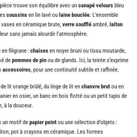
pièce trouve son équilibre avec un
canapé velours
bleu
ues
coussins
en lin lavé ou
laine bouclée
. L’ensemble
: vases en céramique brute,
verre soufflé
ambré,
laiton
aleur sans jamais alourdir l’atmosphère.
 en filigrane :
chaises
en noyer bruni ou tissu moutarde,
sé de
pommes de pin
ou de glands. Ici, la teinte s’exprime
es
accessoires
, pour une continuité subtile et raffinée.
e lit orange brûlé, du linge de lit en
chanvre brut
ou en
ier en osier, un banc en bois flotté ou un petit tapis de
, à la douceur.
rs un motif de
papier peint
ou une sélection d’objets :
aiton, pot à crayons en céramique. Les formes